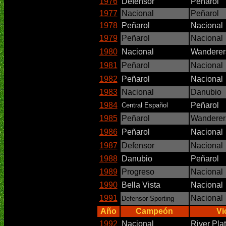
1976
Defensor
Peñarol
1977
Nacional
Peñarol
1978
Peñarol
Nacional
1979
Peñarol
Nacional
1980
Nacional
Wanderer
1981
Peñarol
Nacional
1982
Peñarol
Nacional
1983
Nacional
Danubio
1984
Peñarol
Central Español
1985
Peñarol
Wanderer
1986
Peñarol
Nacional
1987
Defensor
Nacional
1988
Danubio
Peñarol
1989
Progreso
Nacional
1990
Bella Vista
Nacional
1991
Nacional
Defensor Sporting
Año
Campeón
Vi
1992
Nacional
River Pla