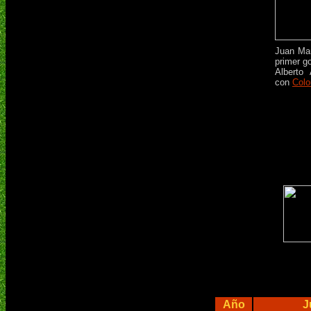
Juan Man
primer g
Alberto 
con
Colo
Año
J