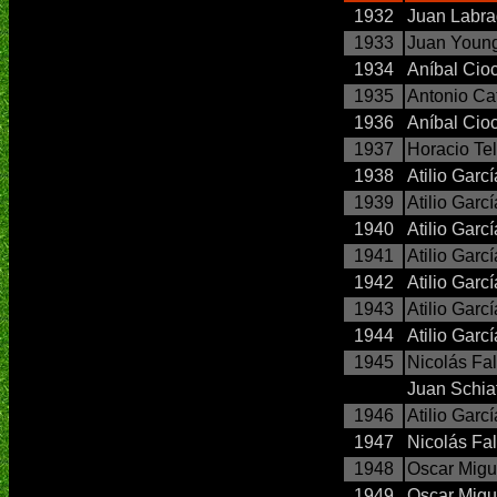
1932
Juan Labr
1933
Juan Youn
1934
Aníbal Cio
1935
Antonio Ca
1936
Aníbal Cio
1937
Horacio Te
1938
Atilio Garc
1939
Atilio Garcí
1940
Atilio Garc
1941
Atilio Garc
1942
Atilio Garc
1943
Atilio Garc
1944
Atilio Garc
1945
Nicolás Fa
Juan Schiaf
1946
Atilio Garc
1947
Nicolás Fa
1948
Oscar Mig
1949
Oscar Mig