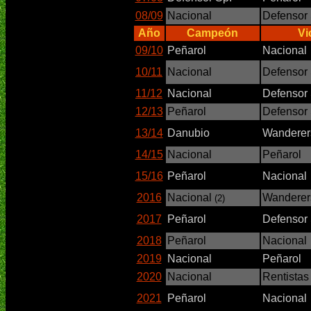
08/09
Nacional
Defensor 
Año
Campeón
Vi
09/10
Peñarol
Nacional
10/11
Nacional
Defensor 
11/12
Nacional
Defensor 
12/13
Peñarol
Defensor 
13/14
Danubio
Wanderer
14/15
Nacional
Peñarol
15/16
Peñarol
Nacional
2016
Nacional
Wanderer
(2)
2017
Peñarol
Defensor 
2018
Peñarol
Nacional
2019
Nacional
Peñarol
2020
Nacional
Rentistas
2021
Peñarol
Nacional