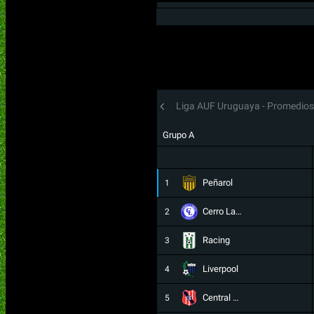
Clausura - Fecha 1
D
Defens
Liga AUF Uruguaya - Tabla Anual
Liga AUF Uruguaya - Promedios
Grupo A
Na
Peñarol
1
Cerro Largo
2
Racing
3
Liverpool
4
Central Español
5