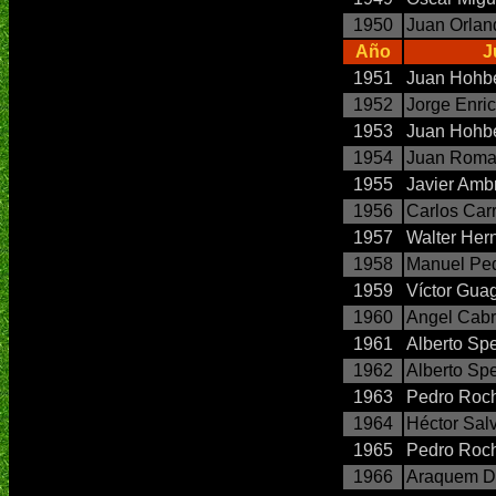
1950
Juan Orlan
Año
J
1951
Juan Hohb
1952
Jorge Enri
1953
Juan Hohb
1954
Juan Roma
1955
Javier Amb
1956
Carlos Car
1957
Walter Her
1958
Manuel Pe
1959
Víctor Gua
1960
Angel Cab
1961
Alberto Sp
1962
Alberto Sp
1963
Pedro Roc
1964
Héctor Sal
1965
Pedro Roc
1966
Araquem D