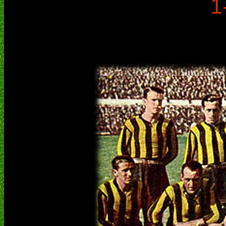
1
Progreso
7
Danubio
8
Corrección de puntos
Cerro
Reglas de la competencia
Cuando dos (o más) equipos están emp
Diferencia de gol
Goles a favor
Victorias