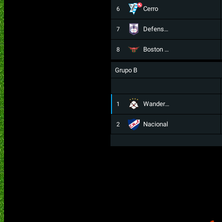
Cerro
6
Defensor Sp.
7
Boston River
8
Grupo B
Wanderers
1
Nacional
2
Deportivo Maldonado
3
City Torque
4
Juventud
5
Albion
6