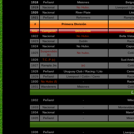
1918
Peñarol
Misiones
Belgr
1919
Nacional
No Hubo.
Liverpool / U
1920
Nacional
River Plate
Lit
1921
Peñarol
Reformers
Rampla 
#
Primera División
Año
Campeón
Desciende
Camp
1922
Nacional
No Hubo.
Bella Vista
1923
Nacional
Dublin
Raci
1924
Nacional
No Hubo.
Capu
Suspendi
do
1925
No hubo.
Col
(b)
1926
T.C..P (c)
Sud Amé
1927
Rampla Jrs
(e)
Col
1928
Peñarol
Uruguay Club / Racing / Lito
Centr
1929
Peñarol
Liverpool / Colón / Cerro
Raci
1930
No Hubo (f)
-
Raci
1931
Wanderers
Misiones
Col
L
1932
Peñarol
-
Wils
1933
Nacional
-
Montevideo
1934
Nacional
-
Maro
1935
Peñarol
-
Mira
1936
Peñarol
-
Liverpo