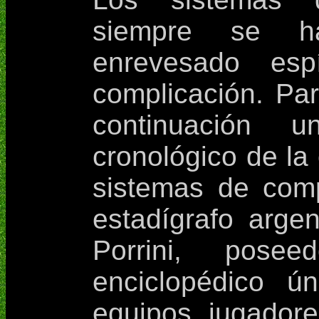
siempre se ha
enrevesado espí
complicación. Pa
continuación 
cronológico de la 
sistemas de comp
estadígrafo arge
Porrini, pose
enciclopédico ú
equipos, jugadore