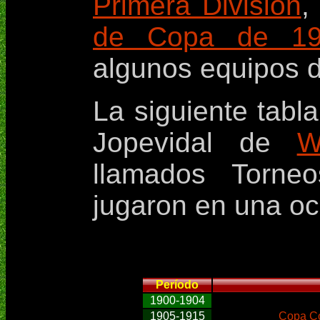
Primera División
,
de Copa de 19
algunos equipos 
La siguiente tabl
Jopevidal de
W
llamados Torne
jugaron en una oc
Período
1900-1904
1905-1915
Copa C