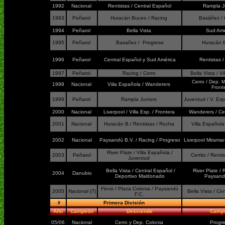
1992
Nacional
Rentistas / Central Español
Rampla J
1993
Peñarol
Huracán Buceo / Racing
Basáñez /
1994
Peñarol
Bella Vista
Sud Am
1995
Peñarol
Basañez / Progreso
Huracán
1996
Peñarol
Central Español y Sud América
Rentistas 
1997
Peñarol
Racing / Cerro
Bella Vista / V
Cerro / Dep. 
1998
Nacional
Viila Española / Wanderers
Front
1999
Peñarol
Rampla Juniors
Juventud / V. Esp
2000
Nacional
Liverpool / Villa Esp. / Frontera
Wanderers / Cen
2001
Nacional
Huracán B./ Rentistas / Rocha
Villa Española
2002
Nacional
Paysandú B.V. / Racing / Progreso
Liverpool Miramar
River Plate / Villa Española /
2003
Peñarol
Cerrito / Renti
Juventud
Bella Vista / Central Español /
River Plate / 
2004
Danubio
Deportivo Maldonado
Paysand
Fénix / Plaza Colonia / Paysandú
2005
Nacional (7)
Bella Vista / Ce
F.C.
#
Primera División
Año
Campeón
Desciende
Camp
05/06
Nacional
Cerro y Dep. Colonia
Progr