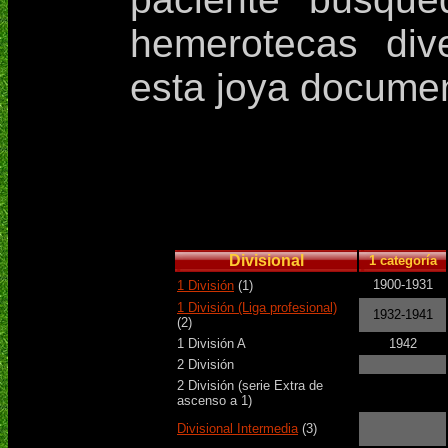
hemerotecas div
esta joya documen
Divisional
1 categoría
1900-1931
1 División
(1)
1 División (Liga profesional)
1932-1941
(2)
1 División A
1942
2 División
2 División (serie Extra de
ascenso a 1)
Divisional Intermedia
(3)