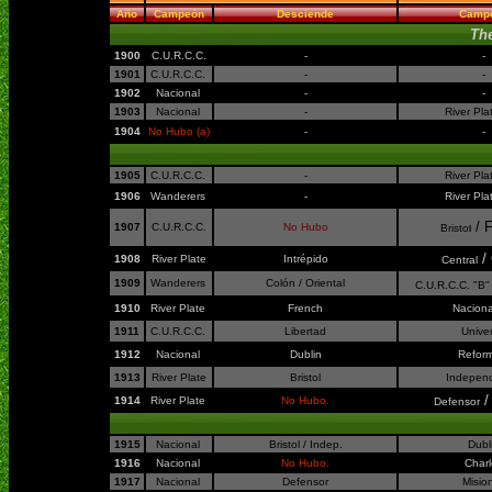
Año
Campeón
Desciende
Camp
The
1900
C.U.R.C.C.
-
-
1901
C.U.R.C.C.
-
-
1902
Nacional
-
-
1903
Nacional
-
River Pla
1904
No Hubo (a)
-
-
1905
C.U.R.C.C.
-
River Pla
1906
Wanderers
-
River Pla
/ F
1907
C.U.R.C.C.
No Hubo
Bristo
l
/ 
1908
River Plate
Intrépido
Central
1909
Wanderers
Colón / Oriental
C.U.R.C.C. "B"
1910
River Plate
French
Naciona
1911
C.U.R.C.C.
Libertad
Univer
1912
Nacional
Dublin
Refor
1913
River Plate
Bristol
Indepen
/ 
1914
River Plate
No Hubo.
Defensor
1915
Nacional
Bristol / Indep.
Dubl
1916
Nacional
No Hubo.
Charl
1917
Nacional
Defensor
Misio