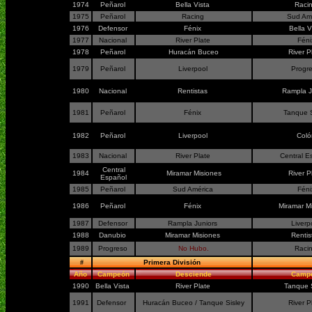
1974
Peñarol
Bella Vista
Raci
1975
Peñarol
Racing
Sud Am
1976
Defensor
Fénix
Bella V
1977
Nacional
River Plate
Fén
1978
Peñarol
Huracán Buceo
River P
1979
Peñarol
Liverpool
Progr
1980
Nacional
Rentistas
Rampla J
1981
Peñarol
Fénix
Tanque 
1982
Peñarol
Liverpool
Col
1983
Nacional
River Plate
Central 
Central
1984
Miramar Misiones
River P
Español
1985
Peñarol
Sud América
Fén
1986
Peñarol
Fénix
Miramar M
1987
Defensor
Rampla Juniors
Liverp
1988
Danubio
Miramar Misiones
Renti
1989
Progreso
No Hubo.
Raci
#
Primera División
Año
Campeón
Desciende
Camp
1990
Bella Vista
River Plate
Tanque S
1991
Defensor
Huracán Buceo / Tanque Sisley
River P