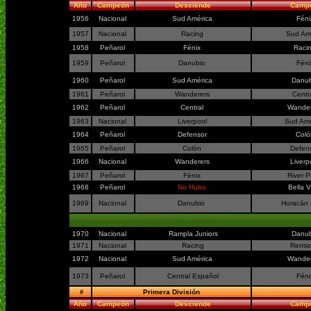
Año
Campeón
Desciende
Camp
1956
Nacional
Sud América
Fén
1957
Nacional
Racing
Sud Am
1958
Peñarol
Fénix
Raci
1959
Peñarol
Danubio
Fén
1960
Peñarol
Sud América
Danu
1961
Peñarol
Wanderers
Cent
1962
Peñarol
Central
Wande
1963
Nacional
Liverpool
Sud Am
1964
Peñarol
Defensor
Col
1965
Peñarol
Colón
Defen
1966
Nacional
Wanderers
Liverp
1967
Peñarol
Fénix
River P
1968
Peñarol
No Hubo.
Bella V
1969
Nacional
Danubio
Huracán
1970
Nacional
Rampla Juniors
Danu
1971
Nacional
Racing
Renti
1972
Nacional
Sud América
Wande
1973
Peñarol
Central Español
Fén
#
Primera División
Año
Campeón
Desciende
Camp